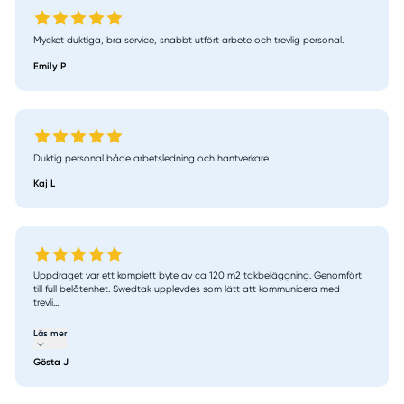
Mycket duktiga, bra service, snabbt utfört arbete och trevlig personal.
Emily P
Duktig personal både arbetsledning och hantverkare
Kaj L
Uppdraget var ett komplett byte av ca 120 m2 takbeläggning. Genomfört
till full belåtenhet. Swedtak upplevdes som lätt att kommunicera med -
trevli...
Läs mer
Gösta J