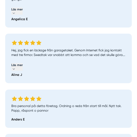
Läs mer
Angelica E
Hej, jag fick en läckage från garagetaket. Genom Internet fick jag kontakt
med tre firmor. Swedtak var snabbt att komma och se vad det skulle göra....
Läs mer
Alina J
Bra personal på detta företag. Ordning o reda från start till mål. Nytt tak.
Papp, råspont o pannor
Anders E