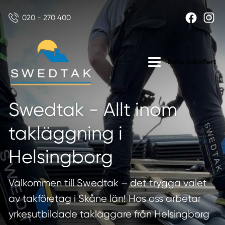
020 - 270 400
Boka takoffert
Swedtak - Allt inom
takläggning i
Helsingborg
Välkommen till Swedtak – det trygga valet
av takföretag i Skåne län! Hos oss arbetar
yrkesutbildade takläggare från Helsingborg