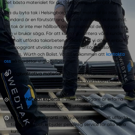
Det bästa materialet för din takläggning i Helsingborg
Ska du byta tak i Helsingborg? Tåligt material av hög
standard är en förutsättning för ett kvalitativt slutresultat.
Ett tak är inte mer hållbart än det material det byggts av,
som vi brukar säga. För att kunna garantera våra kunder
optimalt utförda takarbeten samarbetar vi därför enbart
med noggrant utvalda materialleverantörer såsom
Benders, Würth och Bolist. Varmt välkommen att
kontakta
oss
så berättar vi gladeligen mer!
Högkvalitativa material
– Vi samarbetar med noggrant
utvalda leverantörer som Benders, Würth och Bolist för
bästa resultat.
Erfarenhet och expertis
– Våra takläggare är erfarna
och levererar alltid noggrant utförda takarbeten.
Kundfokus och garanti
– Vi garanterar optimalt utförda
takarbeten och erbjuder personlig service för alla våra
kunder.